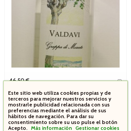
46,50 €

Precio
Este sitio web utiliza cookies propias y de
Berta Grappa di Moscato
terceros para mejorar nuestros servicios y
mostrarle publicidad relacionada con sus



preferencias mediante el análisis de sus
hábitos de navegación. Para dar su





consentimiento sobre su uso pulse el botón
Acepto.
Más información
Gestionar cookies