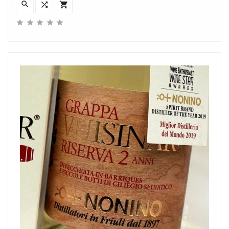







