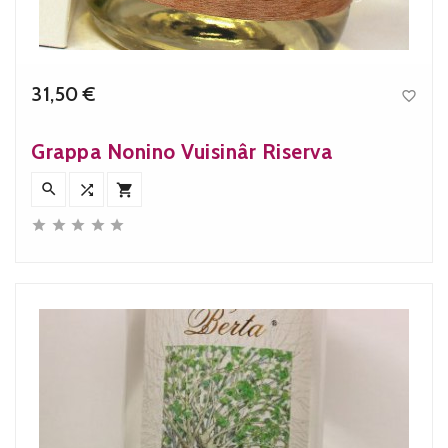
31,50 €

Precio
Grappa Nonino Vuisinâr Riserva







