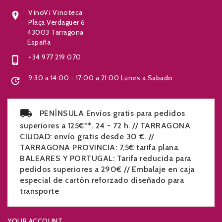
VinoVi Vinoteca

Plaça Verdaguer 6
43003 Tarragona
España
+34 977 219 070

9:30 a 14:00 - 17:00 a 21:00 Lunes a Sabado

PENÍNSULA Envíos gratis para pedidos
superiores a 125€**. 24 - 72 h. // TARRAGONA
CIUDAD: envío gratis desde 30 €. //
TARRAGONA PROVINCIA: 7,5€ tarifa plana.
BALEARES Y PORTUGAL: Tarifa reducida para
pedidos superiores a 290€ // Embalaje en caja
especial de cartón reforzado diseñado para
transporte
YOUR ACCOUNT