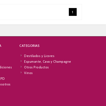
1
A
CATEGORIAS
Destilados y Licores
Espumante, Cava y Champagne
diciones
Otros Productos
Vinos
RGPD
osotros