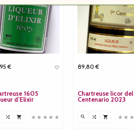
95 €
89,80 €

Precio
Precio
artreuse 1605
Chartreuse licor del
ueur d'Elixir
Centenario 2023











