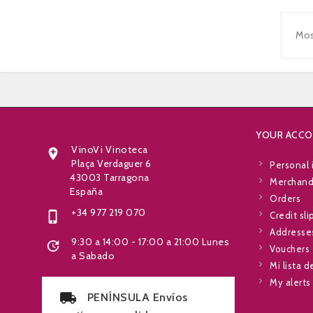
Mos
YOUR ACC
VinoVi Vinoteca

Plaça Verdaguer 6
Personal 
43003 Tarragona
Merchandi
España
Orders
+34 977 219 070

Credit sli
Addresse
9:30 a 14:00 - 17:00 a 21:00 Lunes

Vouchers
a Sabado
Mi lista 
My alerts
PENÍNSULA Envíos