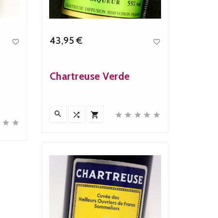
43,95 €


Precio
Chartreuse Verde










