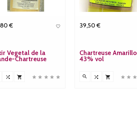
,80 €
39,50 €

Precio
Precio
xir Vegetal de la
Chartreuse Amarillo
ande-Chartreuse
43% vol











