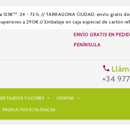
a 125€**. 24 - 72 h. // TARRAGONA CIUDAD: envío gratis d
eriores a 290€ // Embalaje en caja especial de cartón re
ENVÍO GRATIS EN PEDI
PENÍNSULA
Llám

+34 97
DESTILADOS Y LICORES

OFERTAS

PRODUCTOS ECOLÓGICOS