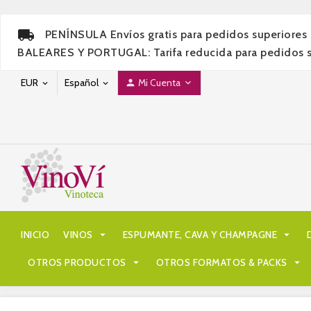
PENÍNSULA Envíos gratis para pedidos superiores 
BALEARES Y PORTUGAL: Tarifa reducida para pedidos sup
EUR
Español
Mi Cuenta




INICIO
VINOS

ESPUMANTE, CAVA Y CHAMPAGNE

OTROS PRODUCTOS

OTROS FORMATOS & PACKS
