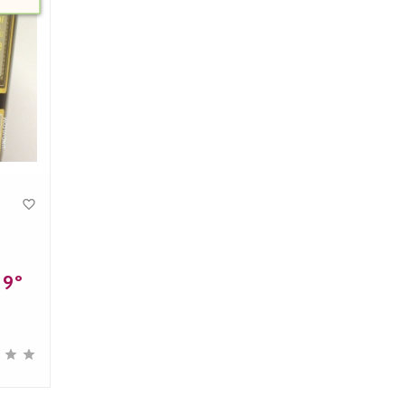

 9º


