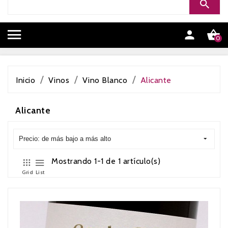


0
Inicio
Vinos
Vino Blanco
Alicante
Alicante
Precio: de más bajo a más alto
Mostrando 1-1 de 1 artículo(s)
Grid
List