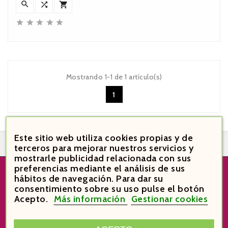








Mostrando 1-1 de 1 artículo(s)
1
Este sitio web utiliza cookies propias y de


terceros para mejorar nuestros servicios y
mostrarle publicidad relacionada con sus
preferencias mediante el análisis de sus
hábitos de navegación. Para dar su
consentimiento sobre su uso pulse el botón
VinoVi Vinoteca

Acepto.
Más información
Gestionar cookies
Plaça Verdaguer 6
43003 Tarragona
España