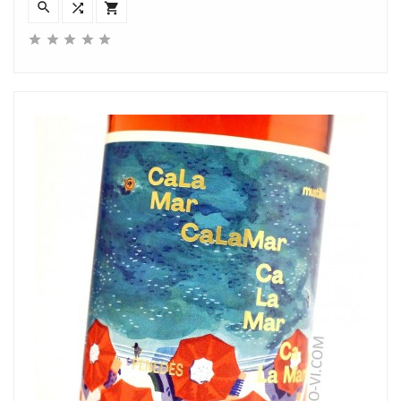







