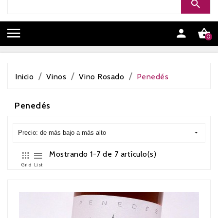


0
Inicio
Vinos
Vino Rosado
Penedés
Penedés
Precio: de más bajo a más alto
Mostrando 1-7 de 7 artículo(s)
Grid
List