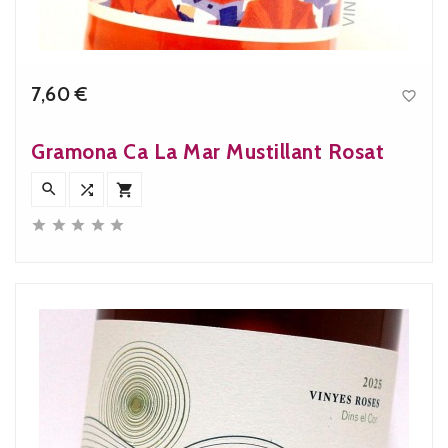
7,60 €

Precio
Gramona Ca La Mar Mustillant Rosat







