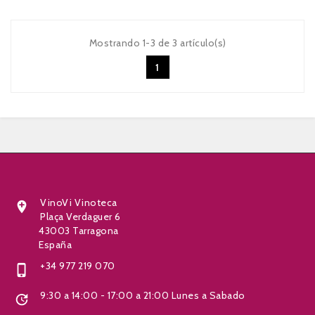
Mostrando 1-3 de 3 artículo(s)
1


VinoVi Vinoteca

Plaça Verdaguer 6
43003 Tarragona
España
+34 977 219 070

9:30 a 14:00 - 17:00 a 21:00 Lunes a Sabado
