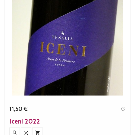
11,50 €

Precio
Iceni 2022


