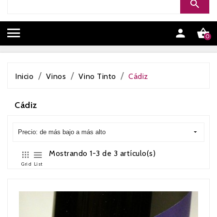


0
Inicio
Vinos
Vino Tinto
Cádiz
Cádiz
Precio: de más bajo a más alto
Mostrando 1-3 de 3 artículo(s)
Grid
List