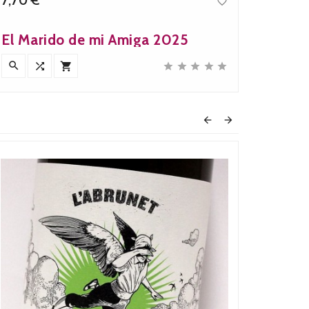

Precio
El Marido de mi Amiga 2025
Góme










