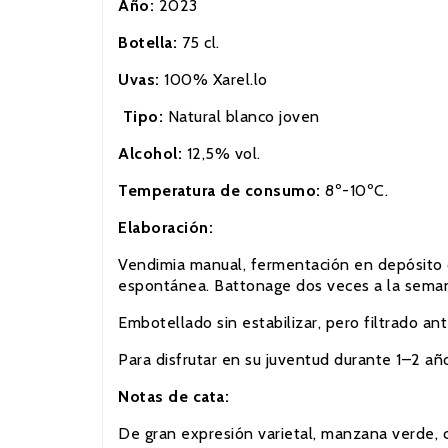
Año:
2023
Botella:
75 cl.
Uvas:
100% Xarel.lo
Tipo:
Natural blanco joven
Alcohol:
12,5% vol.
Temperatura de consumo:
8º-10ºC.
Elaboración:
Vendimia manual, fermentación en depósito de
espontánea. Battonage dos veces a la sema
Embotellado sin estabilizar, pero filtrado a
Para disfrutar en su juventud durante 1–2 añ
Notas de cata:
De gran expresión varietal, manzana verde, c