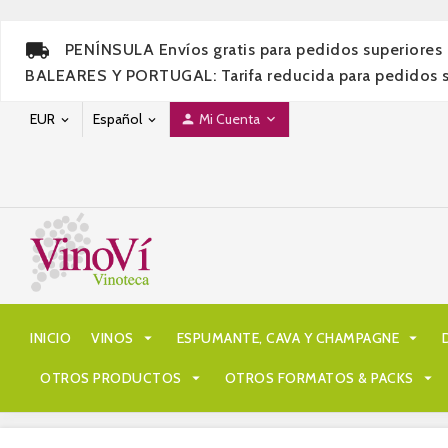
PENÍNSULA Envíos gratis para pedidos superiores 
BALEARES Y PORTUGAL: Tarifa reducida para pedidos sup
EUR
Español
Mi Cuenta




INICIO
VINOS

ESPUMANTE, CAVA Y CHAMPAGNE

OTROS PRODUCTOS

OTROS FORMATOS & PACKS
