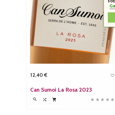
sob
Ge
12,40 €


Precio
 2024
Can Sumoi La Rosa 2023










