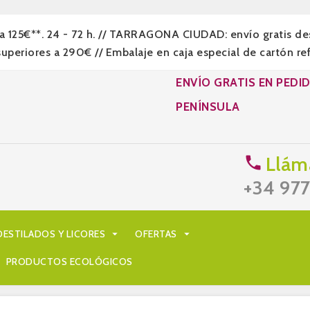
a 125€**. 24 - 72 h. // TARRAGONA CIUDAD: envío gratis d
eriores a 290€ // Embalaje en caja especial de cartón re
ENVÍO GRATIS EN PEDI
PENÍNSULA
Llám

+34 97
DESTILADOS Y LICORES

OFERTAS

PRODUCTOS ECOLÓGICOS