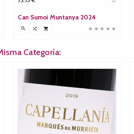

Precio
Can Sumoi Muntanya 2024








Misma Categoría: