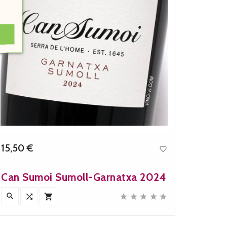
15,50 €
12,40

Precio
Can Sumoi Sumoll-Garnatxa 2024
Can S








