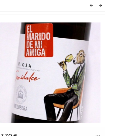


7,70 €
39,90