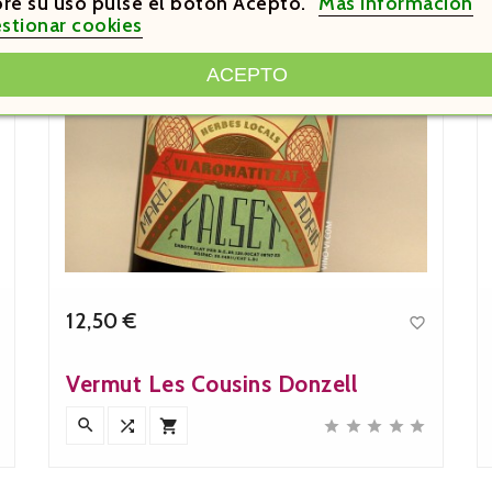
re su uso pulse el botón Acepto.
Más información
stionar cookies
ACEPTO
12,50 €

Precio
Vermut Les Cousins Donzell







