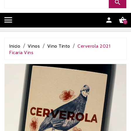


0
Inicio
Vinos
Vino Tinto
Cerverola 2021
Ficaria Vins