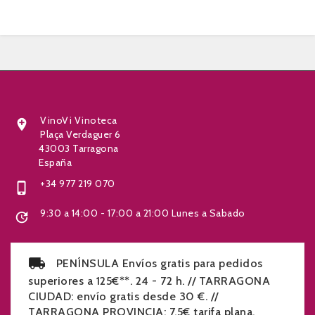


VinoVi Vinoteca

Plaça Verdaguer 6
43003 Tarragona
España
+34 977 219 070

9:30 a 14:00 - 17:00 a 21:00 Lunes a Sabado

PENÍNSULA Envíos gratis para pedidos
superiores a 125€**. 24 - 72 h. // TARRAGONA
CIUDAD: envío gratis desde 30 €. //
TARRAGONA PROVINCIA: 7,5€ tarifa plana.